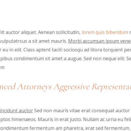
it auctor aliquet. Aenean sollicitudin,
lorem quis bibendum
n
h vulputatrsus a sit amet mauris.
Morbi accumsan ipsum venec 
 eu in elit. Class aptent taciti sociosqu ad litora torquent 
ispibus condimentum sit amet a augue. Sed non neque elit. S
um
nced Attorneys Aggressive Representat
incidunt auctor
Sed non mauris vitae erat consequat auctor eu
ceptos himenaeos. Mauris in erat justo. Nullam ac urna eu f
in condimentum fermentum am pharetra, erat sed fermentum. P