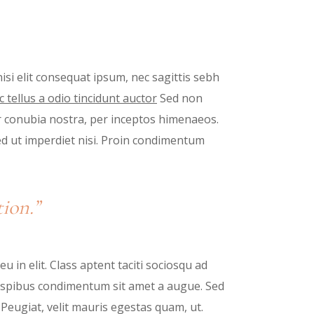
isi elit consequat ipsum, nec sagittis sebh
tellus a odio tincidunt auctor
Sed non
per conubia nostra, per inceptos himenaeos.
ed ut imperdiet nisi. Proin condimentum
ion.”
 in elit. Class aptent taciti sociosqu ad
elispibus condimentum sit amet a augue. Sed
eugiat, velit mauris egestas quam, ut.