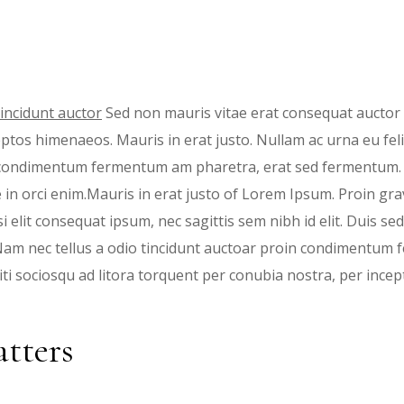
incidunt auctor
Sed non mauris vitae erat consequat auctor eu
ceptos himenaeos. Mauris in erat justo. Nullam ac urna eu f
in condimentum fermentum am pharetra, erat sed fermentum. 
in orci enim.Mauris in erat justo of Lorem Ipsum. Proin grav
i elit consequat ipsum, nec sagittis sem nibh id elit. Duis se
am nec tellus a odio tincidunt auctoar proin condimentum 
citi sociosqu ad litora torquent per conubia nostra, per inc
tters