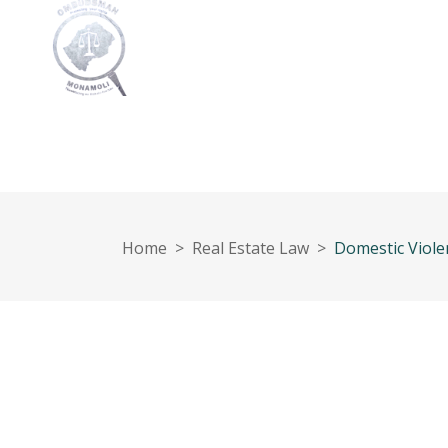
Home
About Us
Media
Documents
Home
>
Real Estate Law
>
Domestic Viole